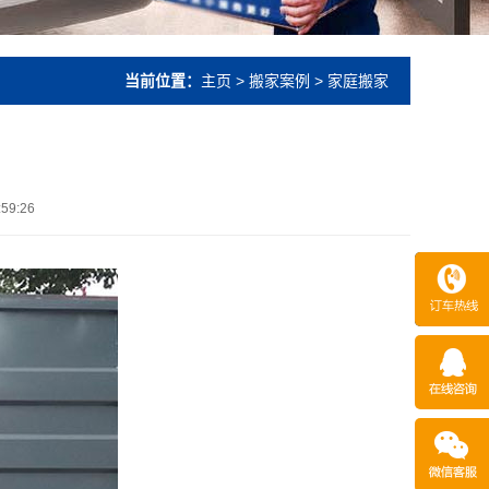
当前位置：
主页
>
搬家案例
> 家庭搬家
:59:26
15253