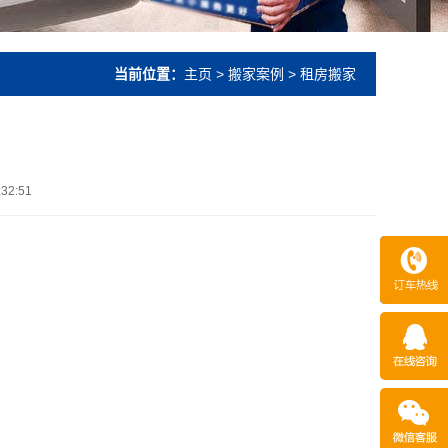
当前位置：
主页
>
搬家案例
> 租房搬家
:32:51
15253