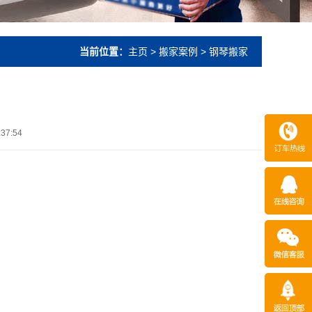
当前位置：
主页
>
搬家案例
> 钢琴搬家
:37:54
15253